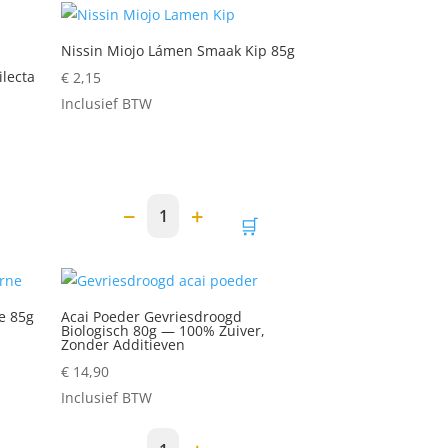
Nissin Miojo Lámen Smaak Kip 85g
lecta
€
2,15
Inclusief BTW
−
+
1
🛒
e 85g
Acai Poeder Gevriesdroogd
Biologisch 80g — 100% Zuiver,
Zonder Additieven
€
14,90
Inclusief BTW