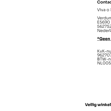
Conta
Viva o
Verdunp
E5690
5627SZ
Nederl
*Geen
KvK-n
96270
BTW-n
NL005
Veilig winke