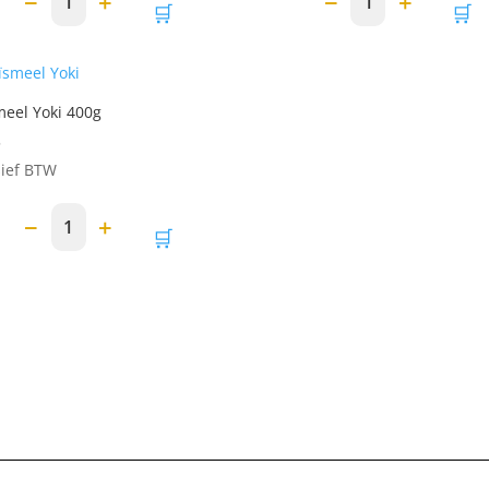
−
+
−
+
1
1
🛒
🛒
eel Yoki 400g
5
sief BTW
−
+
1
🛒