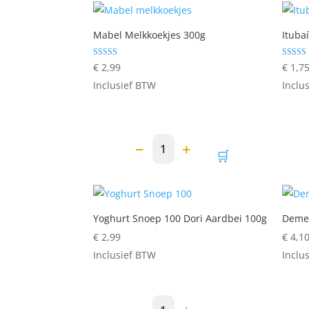
populariteit
Mabel Melkkoekjes 300g
Ituba
Gewaardeerd
Gewaar
€
2,99
€
1,7
5.00
d
uit 5
4.50
Inclusief BTW
Inclu
uit 5
−
+
1
🛒
Yoghurt Snoep 100 Dori Aardbei 100g
Demer
€
2,99
€
4,1
Inclusief BTW
Inclu