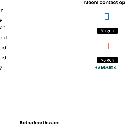
Neem contact op
en
e
den
Volgen
eid
eid
eid
Volgen
?
+31 6 1873-9007
Betaalmethoden