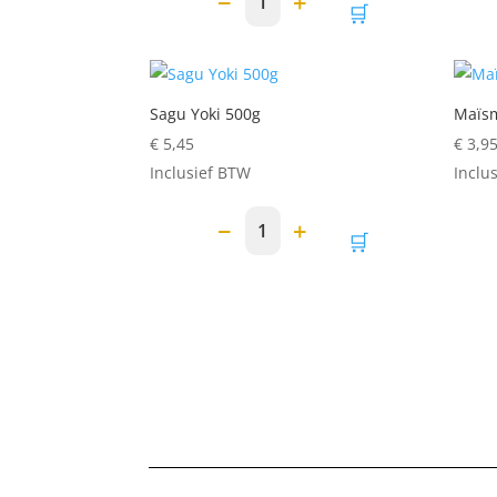
−
+
1
🛒
Sagu Yoki 500g
Maïsm
€
5,45
€
3,9
Inclusief BTW
Inclu
−
+
1
🛒