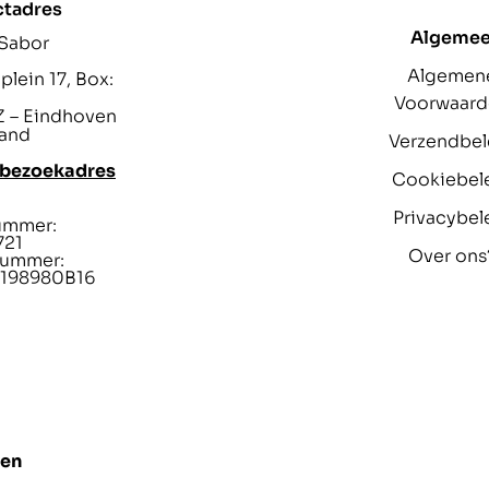
ctadres
Algeme
 Sabor
Algemen
lein 17, Box:
Voorwaar
 – Eindhoven
and
Verzendbel
 bezoekadres
Cookiebel
Privacybel
ummer:
721
Over ons
ummer:
198980B16
len