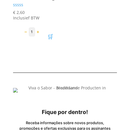
Gewaardeerd
€
2,60
5.00
Inclusief BTW
uit 5
−
+
1
🛒
Fique por dentro!
Receba informações sobre novos produtos,
promoções e ofertas exclusivas para os assinantes