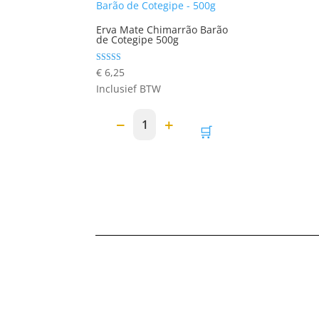
Erva Mate Chimarrão Barão
de Cotegipe 500g
Gewaardeerd
€
6,25
5.00
Inclusief BTW
uit 5
−
+
1
🛒