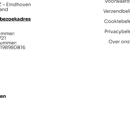
Voorwaar
 – Eindhoven
and
Verzendbel
 bezoekadres
Cookiebel
Privacybel
ummer:
721
Over ons
ummer:
198980B16
len