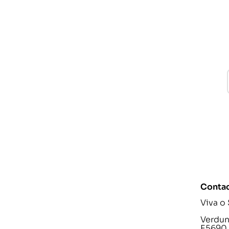
Conta
Viva o
Verdunp
E5690