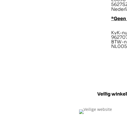
5627SZ
Nederl
*Geen
KvK-n
96270
BTW-n
NL005
Veilig winke