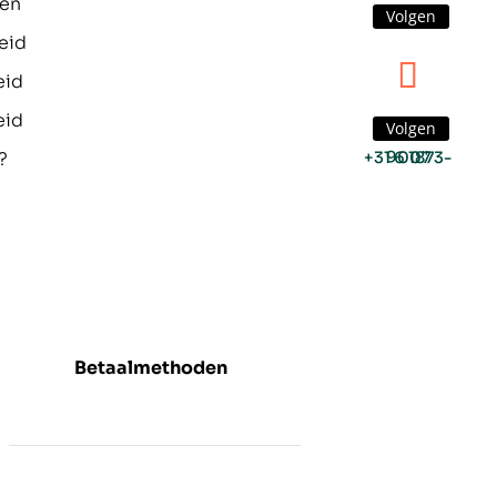
den
Volgen
eid
eid
eid
Volgen
?
+31 6 1873-9007
Betaalmethoden