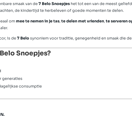
enbare smaak van de
7 Belo Snoepjes
het tot een van de meest geliefd
zachten, de kindertijd te herbeleven of goede momenten te delen.
ideaal om
mee te nemen in je tas
,
te delen met vrienden
,
te serveren o
aler.
cor
, is de
7 Belo
synoniem voor traditie, genegenheid en smaak die de t
 Belo Snoepjes?
d
r generaties
 dagelijkse consumptie
N.