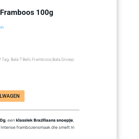
r Framboos 100g
en
Tag:
Bala 7 Belo Framboos;Bala;Snoep
ELWAGEN
00g
, een
klassiek Braziliaans snoepje
,
 intense frambozensmaak die smelt in