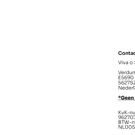
Conta
Viva o
Verdunp
E5690
5627SZ
Nederl
*Geen
KvK-n
96270
BTW-n
NL005