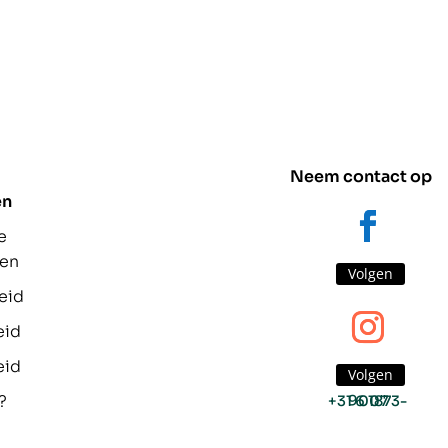
Neem contact op
en
e
den
Volgen
eid
eid
eid
Volgen
?
+31 6 1873-9007