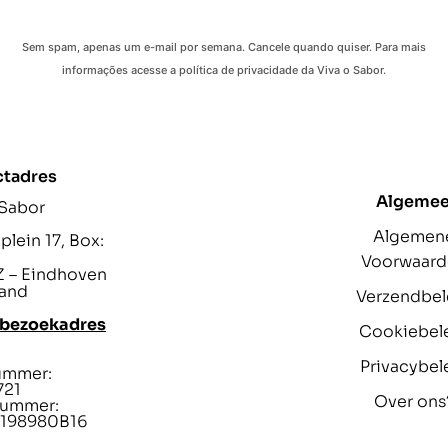
Sem spam, apenas um e-mail por semana. Cancele quando quiser. Para mais
informações acesse a política de privacidade da Viva o Sabor.
ctadres
Algeme
 Sabor
Algemen
lein 17, Box:
Voorwaar
 – Eindhoven
and
Verzendbel
 bezoekadres
Cookiebel
Privacybel
ummer:
721
Over ons
ummer:
198980B16