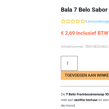
Bala 7 Belo Sabo
0
beoordeling
€
2,69
Inclusief BTW
Artikelnummer:
7891118025824
Bala
7
Belo
Sabor
TOEVOEGEN AAN WINK
Framboos
100g
aantal
De
7 Belo Frambozensnoep 1
met een
zachte textuur
en een
de mond.