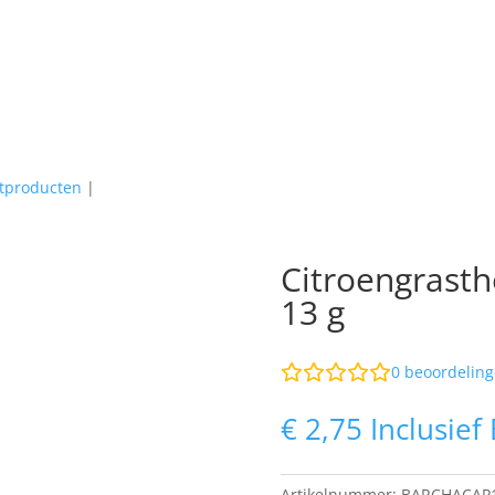
jtproducten
|
Citroengrasth
13 g
0
beoordeling
€
2,75
Inclusief
Artikelnummer:
BARCHACAP