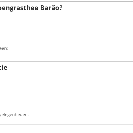
oengrasthee Barão?
eerd
tie
e gelegenheden.