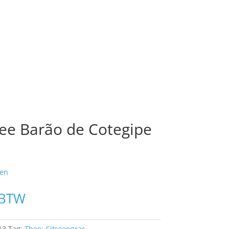
ee Barão de Cotegipe
en
 BTW
13
Tag:
Thee; Citroengras