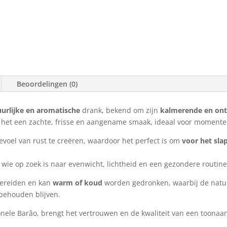
Beoordelingen (0)
uurlijke en aromatische
drank, bekend om zijn
kalmerende en on
t het een zachte, frisse en aangename smaak, ideaal voor momenten
evoel van rust te creëren, waardoor het perfect is om
voor het sl
wie op zoek is naar evenwicht, lichtheid en een gezondere routine
 bereiden en kan
warm of koud
worden gedronken, waarbij de natu
 behouden blijven.
onele
Barão
, brengt het vertrouwen en de kwaliteit van een toonaan