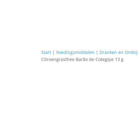
Start
|
Voedingsmiddelen
|
Dranken en Ontbi
Citroengrasthee Barão de Cotegipe 13 g