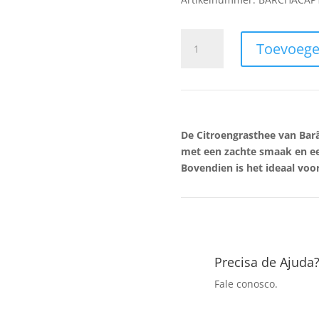
Citroengrasthee
Toevoege
Barão
de
Cotegipe
13
g
aantal
De Citroengrasthee van Barã
met een zachte smaak en ee
Bovendien is het ideaal vo
Precisa de Ajuda
Fale conosco.