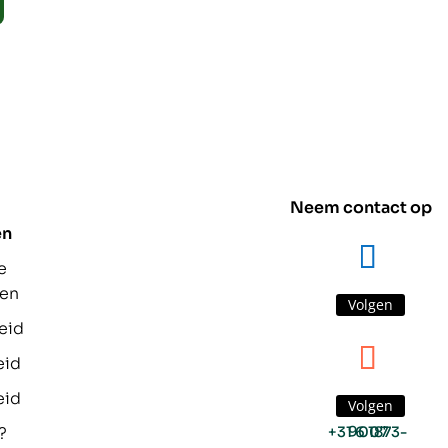
Neem contact op
en
e
den
Volgen
eid
eid
eid
Volgen
?
+31 6 1873-9007