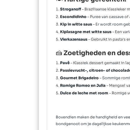
Stroganoff
– Braziliaanse klassieker
Escondidinho
– Puree van cassave of
Kip in witte saus
– Er wordt room gebr
Kiplasagne met witte saus
– Een var
Vierkazensaus
– Gebruikt in pasta's e
🍰
Zoetigheden en dess
Pavê
– Klassiek dessert gemaakt in l
Passievrucht-, citroen- of chocol
Gourmet Brigadeiro
– Sommige romig
Romige Romeo en Julia
– Mengsel va
Dulce de leche met room
– Romige ve
Bovendien maken de handigheid en veelz
bondgenoot om je dagelijkse keukenmom