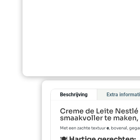
Beschrijving
Extra informat
Creme de Leite Nestlé 
smaakvoller te maken, o
Met een zachte textuur
e
, bovenal, gega
🍽️
Hartige gerechten: