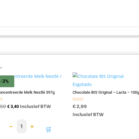
…
-3%
Esgotado
ncentreerde Melk Nestlé 397g
Chocolate BIS Original – Lacta – 100
ardeerd
Gewaardeerd
Oorspronkelijke
Huidige
,50
Inclusief BTW
€
2,99
€
3,40
5.00
uit 5
prijs
prijs
Inclusief BTW
was:
is:
−
+
1
🛒
€ 3,50.
€ 3,40.