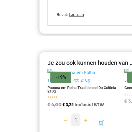
Bevat:
Lactose
Je zou ook kunnen houden van 
-19%
Paçoca em Rolha Traditioneel Da Colônia
Geco
210g
Gewa
€
3
Gewaardeer
5.00
Oorspronkelijke
Huidige
€
4,00
Inclusief BTW
€
3,25
d
uit 5
4.75
prijs
prijs
uit 5
−
+
1
was:
is:
🛒
€ 4,00.
€ 3,25.