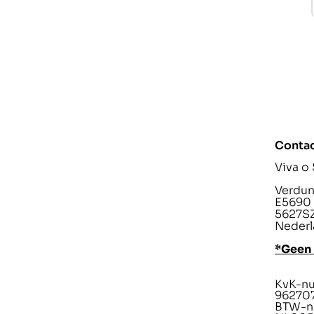
Conta
Viva o
Verdunp
E5690
5627SZ
Nederl
*Geen
KvK-n
96270
BTW-n