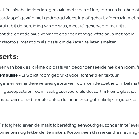
 met Russische invloeden, gemaakt met vlees of kip, room en ketchup o
 aardappel gevuld met gedroogd vlees, kip of gehakt, afgemaakt met 
uikt bij de bereiding van de saus, meestal geserveerd met rijst.
iant die de rode saus vervangt door een romige witte saus met room.
n risotto's, met room als basis om de kazen te laten smelten.
erts:
agen van koekjes, crème op basis van gecondenseerde melk en room, fr
ademousse
– Er wordt room gebruikt voor lichtheid en textuur.
ere en verfijndere versies gebruiken room om de zoetheid in balans 
n guavepasta en room, vaak geserveerd als dessert in kleine glaasjes.
rsie van de traditionele dulce de leche, zeer gebruikelijk in gebakjes 
ijdigheid ervan de maaltijdbereiding eenvoudiger, zonder in te lever
enten nog lekkerder te maken. Kortom, een klassieker die niet mag o