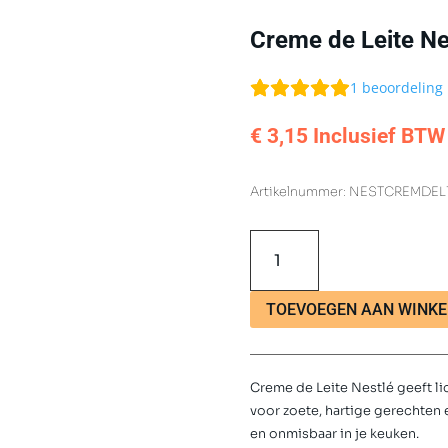
Creme de Leite Ne
1
beoordeling
€
3,15
Inclusief BTW
Artikelnummer:
NESTCREMDEL
Creme
de
Leite
Nestlé
TOEVOEGEN AAN WINK
170g
aantal
Creme de Leite Nestlé geeft li
voor zoete, hartige gerechten 
en onmisbaar in je keuken.