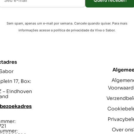
Quero receber!
Sem spam, apenas um e-mail por semana. Cancele quando quiser. Para mais
informações acesse a política de privacidade da Viva o Sabor.
ctadres
Algeme
 Sabor
Algemen
lein 17, Box:
Voorwaar
 – Eindhoven
and
Verzendbel
 bezoekadres
Cookiebel
Privacybel
ummer:
721
Over ons
ummer: