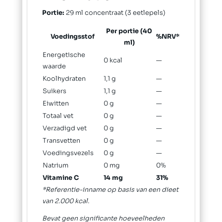
Portie:
29 ml concentraat (3 eetlepels)
Per portie (40
Voedingsstof
%NRV*
ml)
Energetische
0 kcal
—
waarde
Koolhydraten
1,1 g
—
Suikers
1,1 g
—
Eiwitten
0 g
—
Totaal vet
0 g
—
Verzadigd vet
0 g
—
Transvetten
0 g
—
Voedingsvezels
0 g
—
Natrium
0 mg
0%
Vitamine C
14 mg
31%
*Referentie-inname op basis van een dieet
van 2.000 kcal.
Bevat geen significante hoeveelheden