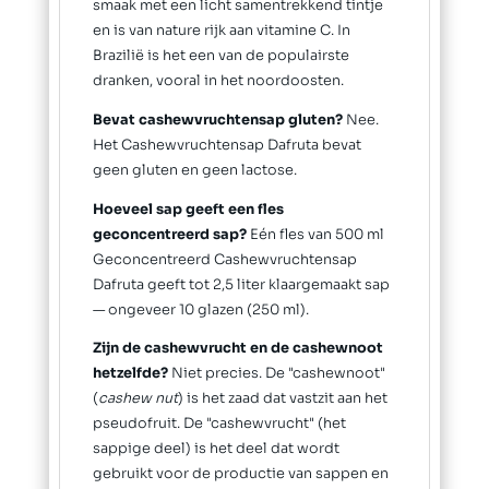
smaak met een licht samentrekkend tintje
en is van nature rijk aan vitamine C. In
Brazilië is het een van de populairste
dranken, vooral in het noordoosten.
Bevat cashewvruchtensap gluten?
Nee.
Het Cashewvruchtensap Dafruta bevat
geen gluten en geen lactose.
Hoeveel sap geeft een fles
geconcentreerd sap?
Eén fles van 500 ml
Geconcentreerd Cashewvruchtensap
Dafruta geeft tot 2,5 liter klaargemaakt sap
— ongeveer 10 glazen (250 ml).
Zijn de cashewvrucht en de cashewnoot
hetzelfde?
Niet precies. De "cashewnoot"
(
cashew nut
) is het zaad dat vastzit aan het
pseudofruit. De "cashewvrucht" (het
sappige deel) is het deel dat wordt
gebruikt voor de productie van sappen en