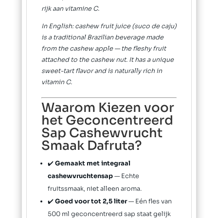
rijk aan vitamine C.
In English: cashew fruit juice (suco de caju)
is a traditional Brazilian beverage made
from the cashew apple — the fleshy fruit
attached to the cashew nut. It has a unique
sweet-tart flavor and is naturally rich in
vitamin C.
Waarom Kiezen voor
het Geconcentreerd
Sap Cashewvrucht
Smaak Dafruta?
✔️
Gemaakt met integraal
cashewvruchtensap
— Echte
fruitssmaak, niet alleen aroma.
✔️
Goed voor tot 2,5 liter
— Eén fles van
500 ml geconcentreerd sap staat gelijk