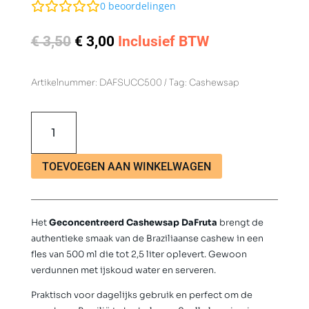
0
beoordelingen
Oorspronkelijke
Huidige
€
3,50
€
3,00
Inclusief BTW
prijs
prijs
was:
is:
Artikelnummer:
DAFSUCC500
Tag:
Cashewsap
€ 3,50.
€ 3,00.
Geconcentreerd
Cashewsap
DaFruta
500ml
TOEVOEGEN AAN WINKELWAGEN
aantal
Het
Geconcentreerd Cashewsap DaFruta
brengt de
authentieke smaak van de Braziliaanse cashew in een
fles van 500 ml die tot 2,5 liter oplevert. Gewoon
verdunnen met ijskoud water en serveren.
Praktisch voor dagelijks gebruik en perfect om de