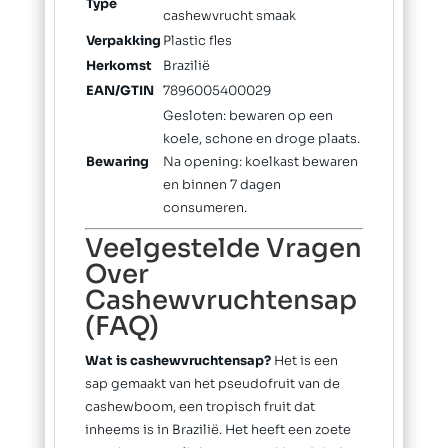
Type
cashewvrucht smaak
Verpakking
Plastic fles
Herkomst
Brazilië
EAN/GTIN
7896005400029
Gesloten: bewaren op een
koele, schone en droge plaats.
Bewaring
Na opening: koelkast bewaren
en binnen 7 dagen
consumeren.
Veelgestelde Vragen
Over
Cashewvruchtensap
(FAQ)
Wat is cashewvruchtensap?
Het is een
sap gemaakt van het pseudofruit van de
cashewboom, een tropisch fruit dat
inheems is in Brazilië. Het heeft een zoete