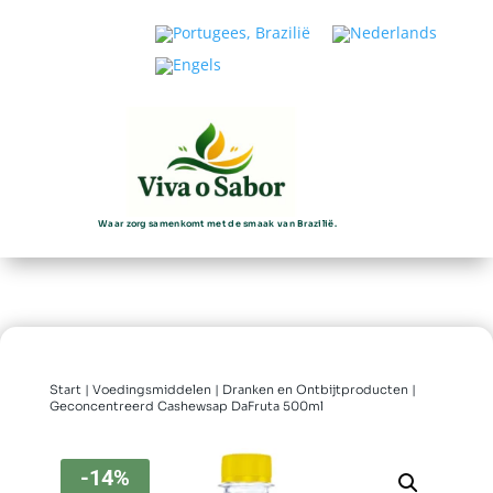
Waar zorg samenkomt met de smaak van Brazilië.
Start
|
Voedingsmiddelen
|
Dranken en Ontbijtproducten
|
Geconcentreerd Cashewsap DaFruta 500ml
-14%