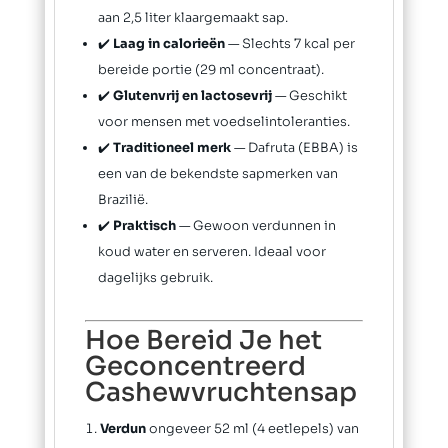
aan 2,5 liter klaargemaakt sap.
✔️
Laag in calorieën
— Slechts 7 kcal per
bereide portie (29 ml concentraat).
✔️
Glutenvrij en lactosevrij
— Geschikt
voor mensen met voedselintoleranties.
✔️
Traditioneel merk
— Dafruta (EBBA) is
een van de bekendste sapmerken van
Brazilië.
✔️
Praktisch
— Gewoon verdunnen in
koud water en serveren. Ideaal voor
dagelijks gebruik.
Hoe Bereid Je het
Geconcentreerd
Cashewvruchtensap
Verdun
ongeveer 52 ml (4 eetlepels) van