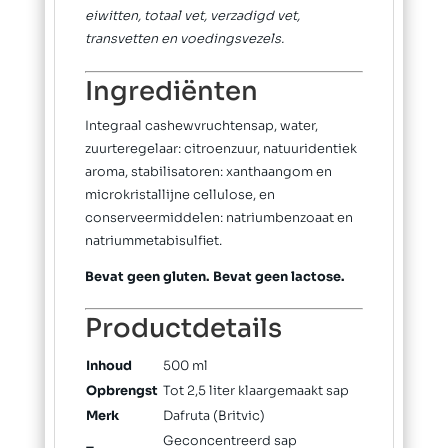
eiwitten, totaal vet, verzadigd vet,
transvetten en voedingsvezels.
Ingrediënten
Integraal cashewvruchtensap, water,
zuurteregelaar: citroenzuur, natuuridentiek
aroma, stabilisatoren: xanthaangom en
microkristallijne cellulose, en
conserveermiddelen: natriumbenzoaat en
natriummetabisulfiet.
Bevat geen gluten. Bevat geen lactose.
Productdetails
Inhoud
500 ml
Opbrengst
Tot 2,5 liter klaargemaakt sap
Merk
Dafruta (Britvic)
Geconcentreerd sap