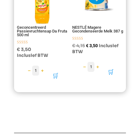
Geconcentreerd
NESTLÉ Magere
Passievruchtensap Da Fruta
Gecondenseerde Melk 387 g
500 ml
Gewaardeerd
Oorspronkelijke
Huidige
€
4,15
Inclusief
€
3,50
Gewaardeer
5.00
€
3,50
prijs
prijs
BTW
d
uit 5
Inclusief BTW
4.50
was:
is:
uit 5
€ 4,15.
€ 3,50.
−
+
1
−
+
1
🛒
🛒