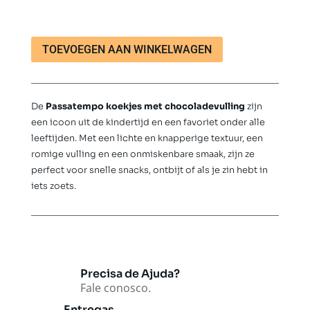
Passatempo
TOEVOEGEN AAN WINKELWAGEN
chocoladekoekjes
met
vulling
van
De
Passatempo koekjes met chocoladevulling
zijn
Nestlé
een icoon uit de kindertijd en een favoriet onder alle
130
leeftijden. Met een lichte en knapperige textuur, een
g
romige vulling en een onmiskenbare smaak, zijn ze
aantal
perfect voor snelle snacks, ontbijt of als je zin hebt in
iets zoets.
Precisa de Ajuda?
Fale conosco.
Entregas