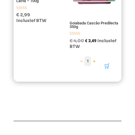
Lacta – 100g
Gewaardeerd
€
2,99
5.00
Inclusief BTW
uit 5
Goiabada Cascão Predilecta
350g
Gewaardeerd
Oorspronkelijke
Huidige
€
4,00
Inclusief
€
3,49
5.00
prijs
prijs
BTW
uit 5
was:
is:
€ 4,00.
€ 3,49.
−
+
1
🛒