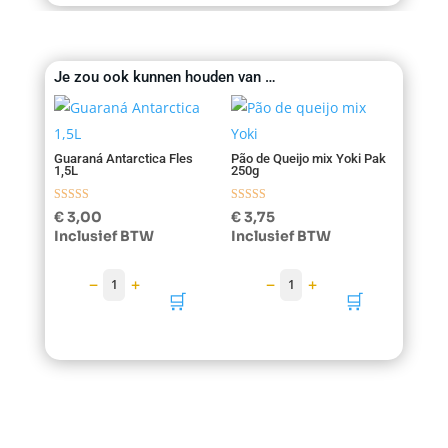
Je zou ook kunnen houden van …
Guaraná Antarctica Fles
Pão de Queijo mix Yoki Pak
1,5L
250g
Gewaardeerd
Gewaardeerd
€
3,00
€
3,75
5.00
5.00
Inclusief BTW
Inclusief BTW
uit 5
uit 5
−
+
−
+
1
1
🛒
🛒