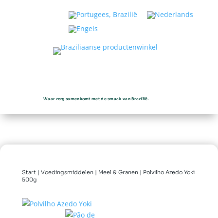
Waar zorg samenkomt met de smaak van Brazilië.
Start
|
Voedingsmiddelen
|
Meel & Granen
| Polvilho Azedo Yoki
500g