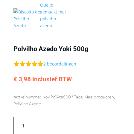
Polvilho Azedo Yoki 500g
2
beoordelingen
€
3,98
Inclusief BTW
Artikelnummer:
YokiPolAze500
Tags:
Meelproducten
,
Polvilho Azedo
Polvilho
Azedo
Yoki