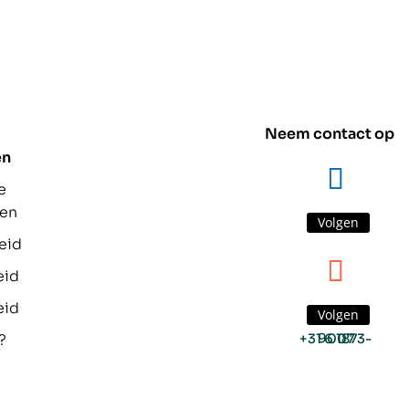
Neem contact op
en
e
den
Volgen
eid
eid
eid
Volgen
?
+31 6 1873-9007