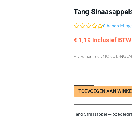
Tang Sinaasappel
0
beoordeling
€
1,19
Inclusief BTW
Artikelnummer:
MONDTANGLA
Tang
Sinaasappelsmaak
30
g
TOEVOEGEN AAN WINK
aantal
Tang Sinaasappel — poederdran