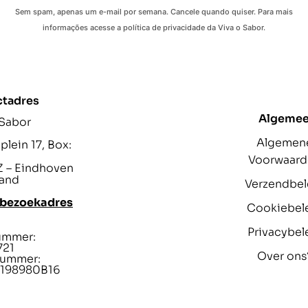
Sem spam, apenas um e-mail por semana. Cancele quando quiser. Para mais
informações acesse a política de privacidade da Viva o Sabor.
ctadres
Algeme
 Sabor
Algemen
lein 17, Box:
Voorwaar
 – Eindhoven
and
Verzendbel
 bezoekadres
Cookiebel
Privacybel
ummer:
721
Over ons
ummer:
198980B16