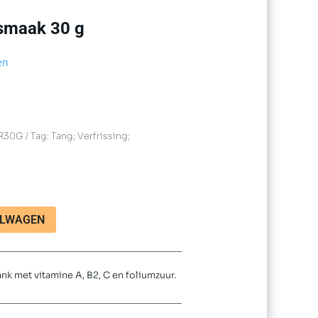
smaak 30 g
en
R30G
Tag:
Tang; Verfrissing;
ELWAGEN
k met vitamine A, B2, C en foliumzuur.