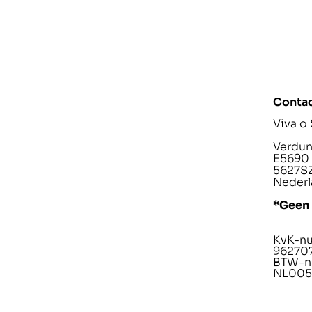
Conta
Viva o
Verdunp
E5690
5627SZ
Nederl
*Geen
KvK-n
96270
BTW-n
NL005