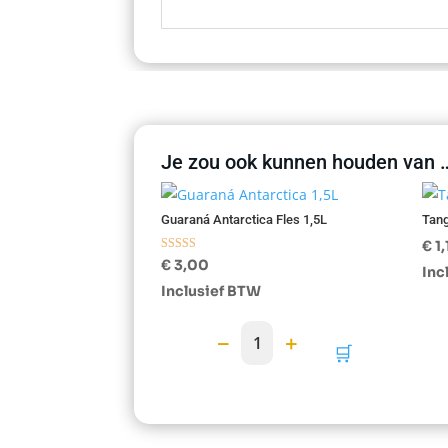
Je zou ook kunnen houden van 
Guaraná Antarctica Fles 1,5L
Tang
€
1,
Gewaardeerd
€
3,00
Inc
5.00
uit 5
Inclusief BTW
−
+
1
🛒