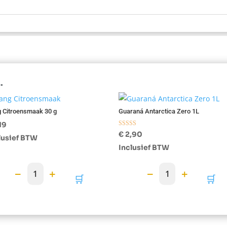
…
 Citroensmaak 30 g
Guaraná Antarctica Zero 1L
19
Gewaardeerd
€
2,90
lusief BTW
5.00
uit 5
Inclusief BTW
−
+
−
+
1
1
🛒
🛒