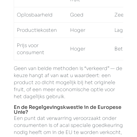
Oplosbaarheid
Goed
Zeer goe
Productiekosten
Hoger
Lager
Prijs voor
Hoger
Beter be
consument
Geen van beide methoden is “verkeerd” — de
keuze hangt af van wat u waardeert: een
product zo dicht mogelijk bij het originele
fruit, of een meer economische optie voor
het dagelijks gebruik.
En de Regelgevingskwestie in de Europese
Unie?
Een punt dat verwarring veroorzaakt onder
consumenten is of acai speciale goedkeuring
nodig heeft om in de EU te worden verkocht,