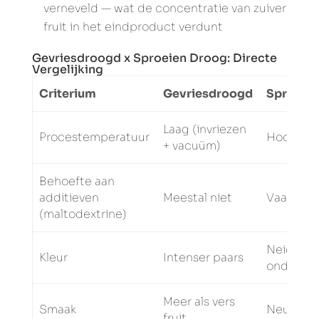
verneveld — wat de concentratie van zuiver
fruit in het eindproduct verdunt
Gevriesdroogd x Sproeien Droog: Directe
Vergelijking
Criterium
Gevriesdroogd
Sproeie
Laag (invriezen
Procestemperatuur
Hoog (15
+ vacuüm)
Behoefte aan
additieven
Meestal niet
Vaak wel
(maltodextrine)
Neiging 
Kleur
Intenser paars
ondoorzi
Meer als vers
Smaak
Neutrale
fruit