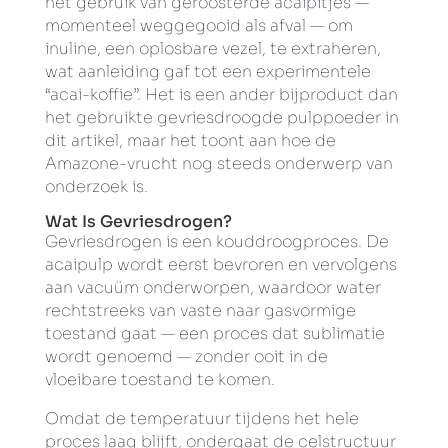
het gebruik van geroosterde acaipitjes —
momenteel weggegooid als afval — om
inuline, een oplosbare vezel, te extraheren,
wat aanleiding gaf tot een experimentele
“acai-koffie”. Het is een ander bijproduct dan
het gebruikte gevriesdroogde pulppoeder in
dit artikel, maar het toont aan hoe de
Amazone-vrucht nog steeds onderwerp van
onderzoek is.
Wat Is Gevriesdrogen?
Gevriesdrogen is een kouddroogproces. De
acaipulp wordt eerst bevroren en vervolgens
aan vacuüm onderworpen, waardoor water
rechtstreeks van vaste naar gasvormige
toestand gaat — een proces dat sublimatie
wordt genoemd — zonder ooit in de
vloeibare toestand te komen.
Omdat de temperatuur tijdens het hele
proces laag blijft, ondergaat de celstructuur