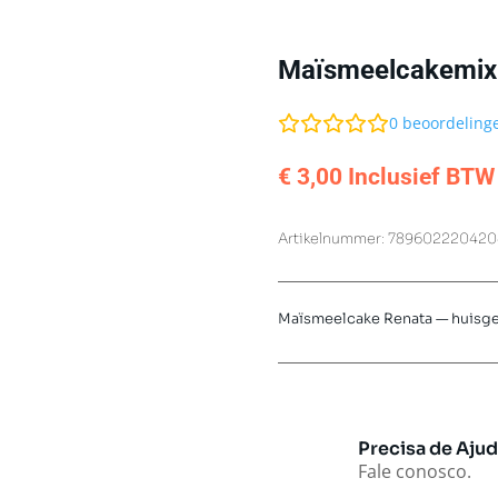
Maïsmeelcakemix
0
beoordeling
€
3,00
Inclusief BTW
Artikelnummer:
789602220420
Maïsmeelcake Renata — huisge
Precisa de Aju
Fale conosco.