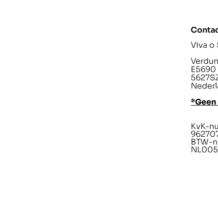
Conta
Viva o
Verdunp
E5690
5627SZ
Nederl
*Geen
KvK-n
96270
BTW-n
NL005