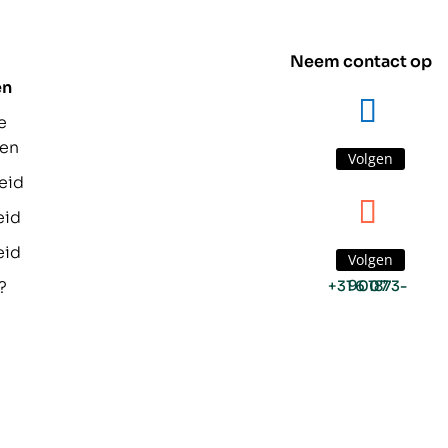
Neem contact op
en
e
den
Volgen
eid
eid
eid
Volgen
?
+31 6 1873-9007