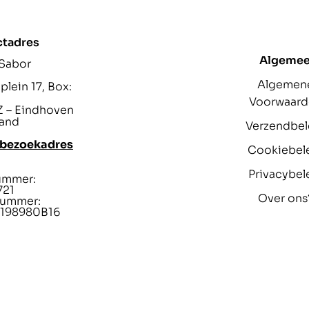
ctadres
Algeme
 Sabor
Algemen
lein 17, Box:
Voorwaar
 – Eindhoven
and
Verzendbel
 bezoekadres
Cookiebel
Privacybel
ummer:
721
Over ons
ummer:
198980B16