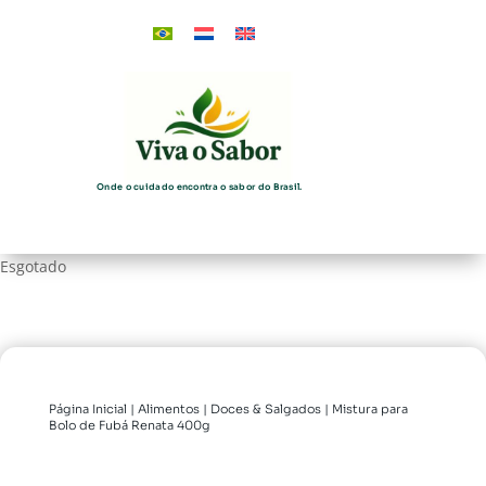
Onde o cuidado encontra o sabor do Brasil.
Esgotado
Página Inicial
|
Alimentos
|
Doces & Salgados
| Mistura para
Bolo de Fubá Renata 400g