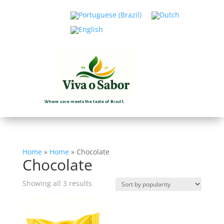
Where care meets the taste of Brazil.
Home
»
Home
»
Chocolate
Chocolate
Sorted
Showing all 3 results
by
popularity