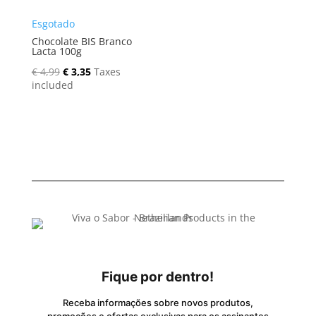
Esgotado
Chocolate BIS Branco
Lacta 100g
Original
Current
€
4,99
€
3,35
Taxes
price
price
included
was:
is:
€ 4,99.
€ 3,35.
Fique por dentro!
Receba informações sobre novos produtos,
promoções e ofertas exclusivas para os assinantes