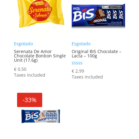
Esgotado
Esgotado
Serenata De Amor
Original BIS Chocolate –
Chocolate Bonbon Single
Lacta – 100g
Unit (17.6g)
€
0,50
Rated
€
2,99
5.00
Taxes included
Taxes included
out of 5
-33%