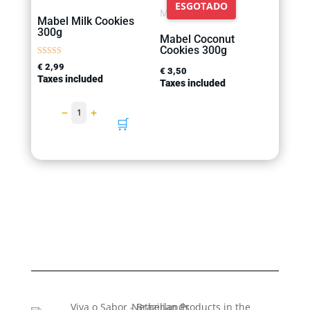
ESGOTADO
Mabel Milk Cookies
300g
Mabel Coconut
Cookies 300g
Rated
€
2,99
€
3,50
5.00
Taxes included
out of 5
Taxes included
−
+
1
🛒