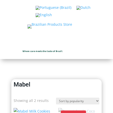
Where care meets the taste of Brazil.
Mabel
Sorted
Showing all 2 results
by
popularity