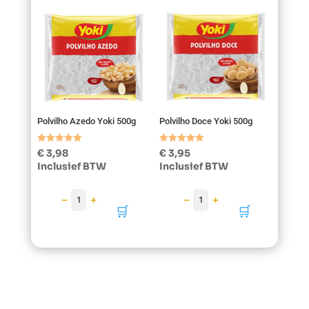
Polvilho Azedo Yoki 500g
Polvilho Doce Yoki 500g
Gewaardeerd
Gewaardeerd
€
3,98
€
3,95
5.00
5.00
Inclusief BTW
Inclusief BTW
uit 5
uit 5
−
+
−
+
1
1
🛒
🛒