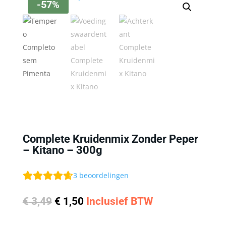
-57%
Complete Kruidenmix Zonder Peper
– Kitano – 300g
3
beoordelingen
Oorspronkelijke
Huidige
€
3,49
€
1,50
Inclusief BTW
prijs
prijs
was:
is: