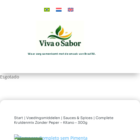
Waar zorg samenkomt met de smaak van Brazilië.
Esgotado
Start
|
Voedingsmiddelen
|
Sauces & Spices
| Complete
Kruidenmix Zonder Peper – Kitano – 300g