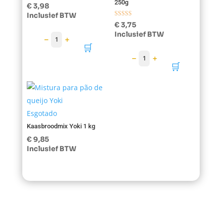
250g
Gewaardeerd
€
3,98
5.00
Inclusief BTW
uit 5
Gewaardeerd
€
3,75
5.00
Inclusief BTW
uit 5
−
+
1
🛒
−
+
1
🛒
Esgotado
Kaasbroodmix Yoki 1 kg
€
9,85
Inclusief BTW