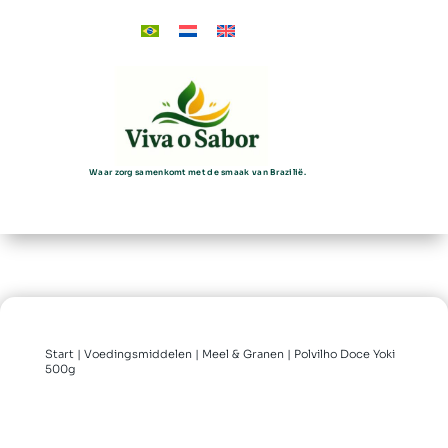
Waar zorg samenkomt met de smaak van Brazilië.
Start
|
Voedingsmiddelen
|
Meel & Granen
| Polvilho Doce Yoki
500g