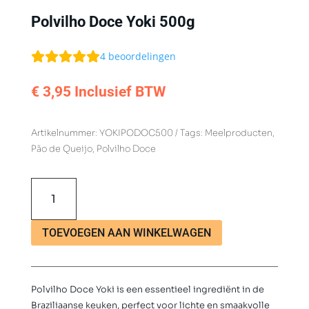
Polvilho Doce Yoki 500g
4
beoordelingen
€
3,95
Inclusief BTW
Artikelnummer:
YOKIPODOC500
Tags:
Meelproducten
,
Pão de Queijo
,
Polvilho Doce
Polvilho
Doce
Yoki
500g
TOEVOEGEN AAN WINKELWAGEN
aantal
Polvilho Doce Yoki is een essentieel ingrediënt in de
Braziliaanse keuken, perfect voor lichte en smaakvolle