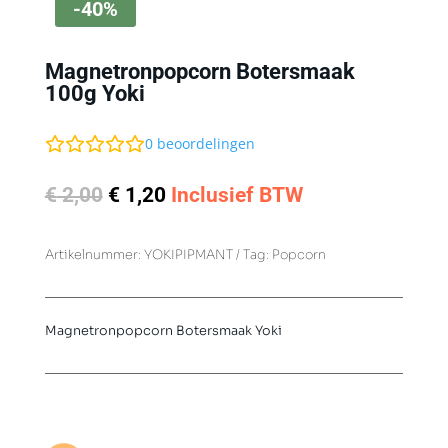
-40%
Magnetronpopcorn Botersmaak
100g Yoki
0
beoordelingen
Oorspronkelijke
Huidige
€
2,00
€
1,20
Inclusief BTW
prijs
prijs
was:
is:
Artikelnummer:
YOKIPIPMANT
Tag:
Popcorn
€ 2,00.
€ 1,20.
Magnetronpopcorn Botersmaak Yoki