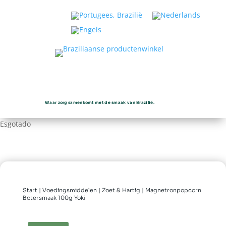
Waar zorg samenkomt met de smaak van Brazilië.
Esgotado
Start
|
Voedingsmiddelen
|
Zoet & Hartig
| Magnetronpopcorn
Botersmaak 100g Yoki