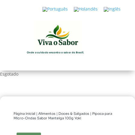
Onde o cuidado encontra o sabor do Brasil.
Esgotado
Página Inicial
|
Alimentos
|
Doces & Salgados
| Pipoca para
Micro-Ondas Sabor Manteiga 100g Yoki