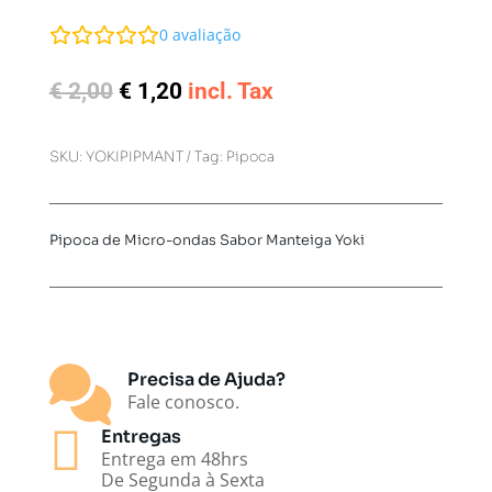
0
avaliação
O
O
€
2,00
€
1,20
incl. Tax
preço
preço
original
atual
SKU:
YOKIPIPMANT
Tag:
Pipoca
era:
é:
€ 2,00.
€ 1,20.
Pipoca de Micro-ondas Sabor Manteiga Yoki

Precisa de Ajuda?
Fale conosco.

Entregas
Entrega em 48hrs
De Segunda à Sexta