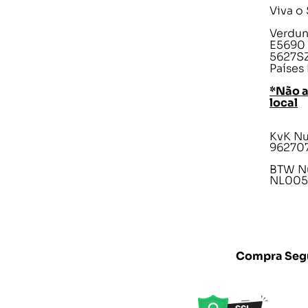
Viva o
Verdunp
E5690
5627SZ
Países
*Não 
local
KvK N
96270
BTW N
NL005
Compra Seg