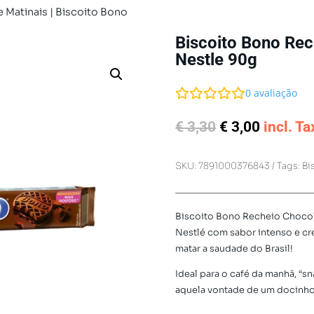
e Matinais
| Biscoito Bono
Biscoito Bono Re
Nestle 90g
0
avaliação
O
O
€
3,30
€
3,00
incl. Ta
preço
preço
original
atual
SKU:
7891000376843
Tags:
Bi
era:
é:
€ 3,30.
€ 3,00.
Biscoito Bono Recheio Chocola
Nestlé com sabor intenso e cr
matar a saudade do Brasil!
Ideal para o café da manhã, “
aquela vontade de um docinho