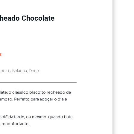
cheado Chocolate
x
scoito
,
Bolacha
,
Doce
te: o clássico biscoito recheado da
emoso. Perfeito para adoçar o dia e
snack” da tarde, ou mesmo quando bate
 reconfortante.