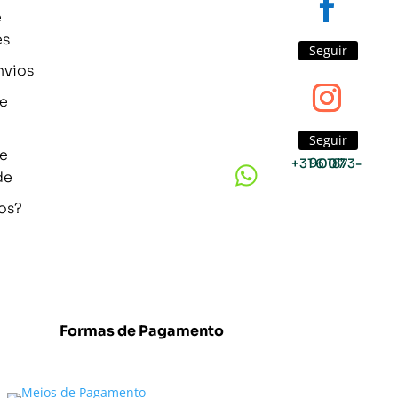
e
es
Seguir
nvios
de
Seguir
de
+31 6 1873-9007

de
os?
Formas de Pagamento