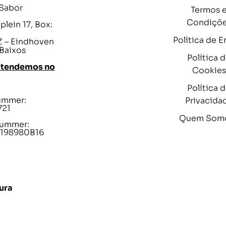
 Sabor
Termos 
Condiçõ
lein 17, Box:
Política de E
 – Eindhoven
 Baixos
Política 
atendemos no
Cookies
Política 
ummer:
Privacida
721
Quem Som
ummer:
198980B16
ura