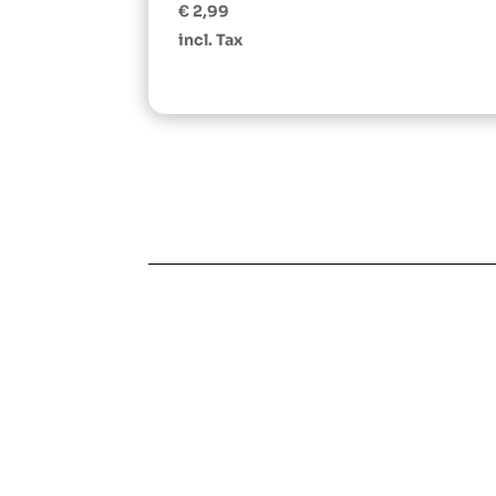
Avaliação
€
2,99
5.00
de 5
incl. Tax