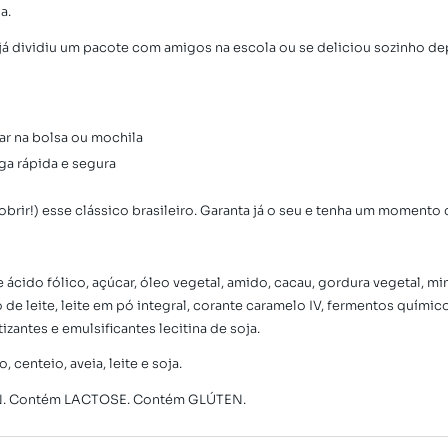
a.
 já dividiu um pacote com amigos na escola ou se deliciou sozinho d
ar na bolsa ou mochila
ga rápida e segura
obrir!) esse clássico brasileiro. Garanta já o seu e tenha um moment
 ácido fólico, açúcar, óleo vegetal, amido, cacau, gordura vegetal, min
oro de leite, leite em pó integral, corante caramelo IV, fermentos quí
zantes e emulsificantes lecitina de soja.
 centeio, aveia, leite e soja.
IN. Contém LACTOSE. Contém GLÚTEN.