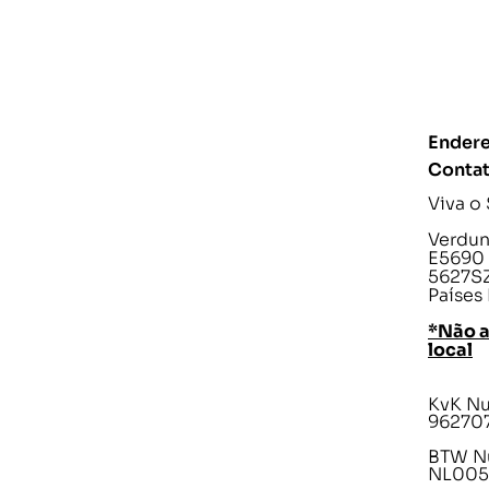
Endere
Conta
Viva o
Verdunp
E5690
5627SZ
Países
*Não 
local
KvK N
96270
BTW N
NL005