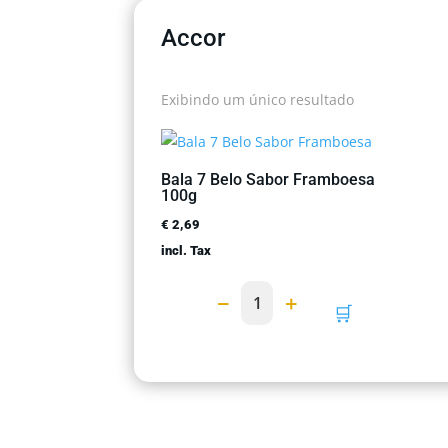
Accor
Exibindo um único resultado
Bala 7 Belo Sabor Framboesa
100g
€
2,69
incl. Tax
−
+
1
🛒