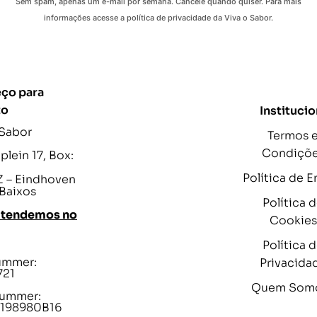
Sem spam, apenas um e-mail por semana. Cancele quando quiser. Para mais
informações acesse a política de privacidade da Viva o Sabor.
ço para
to
Institucio
 Sabor
Termos 
Condiçõ
lein 17, Box:
Política de E
 – Eindhoven
 Baixos
Política 
atendemos no
Cookies
Política 
ummer:
Privacida
721
Quem Som
ummer:
198980B16