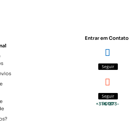
Entrar em Contato
nal
e
es
Seguir
nvios
de
Seguir
de
+31 6 1873-9007
de
os?