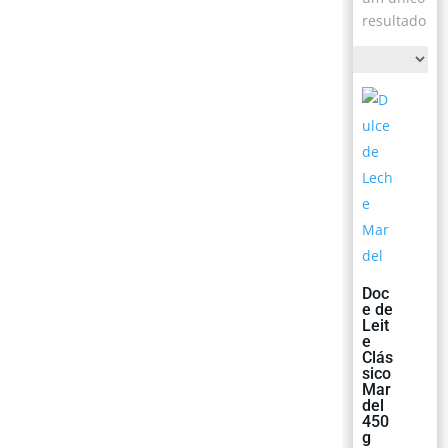
resultado
Doc
e de
Leit
e
Clás
sico
Mar
del
450
g