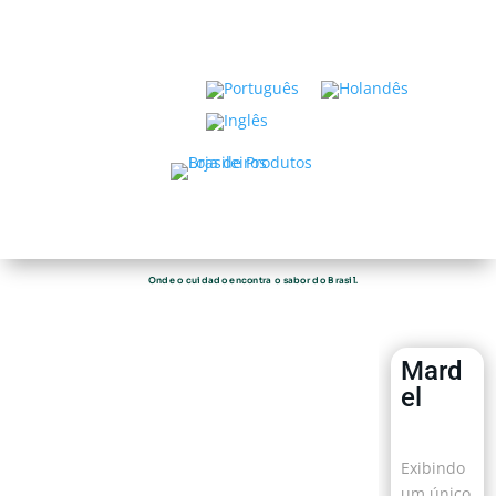
Onde o cuidado encontra o sabor do Brasil.
Mard
el
Exibindo
um único