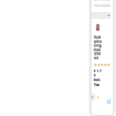
resultado
Itub
aína
Orig
inal
350
ml
Avaliação
€
1,7
4.50
5
de 5
incl.
Tax
−
+
1
🛒