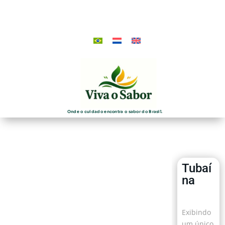
Onde o cuidado encontra o sabor do Brasil.
Tubaí
na
Exibindo
um único