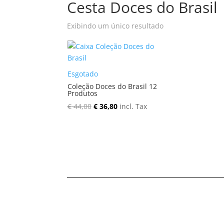
Cesta Doces do Brasil
Exibindo um único resultado
Esgotado
Coleção Doces do Brasil 12
Produtos
O
O
€
44,00
€
36,80
incl. Tax
preço
preço
original
atual
era:
é:
€ 44,00.
€ 36,80.