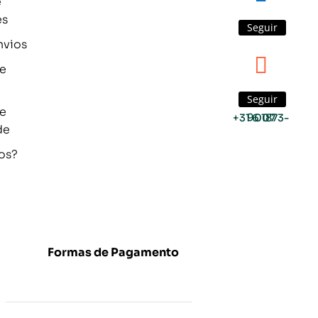
e
es
Seguir
nvios
de
Seguir
de
+31 6 1873-9007
de
os?
Formas de Pagamento