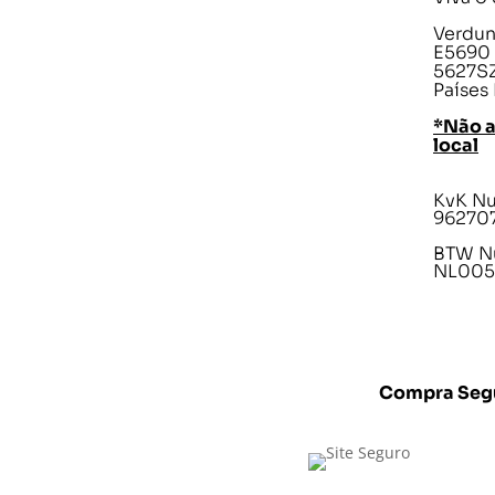
Verdunp
E5690
5627SZ
Países
*Não 
local
KvK N
96270
BTW N
NL005
Compra Seg