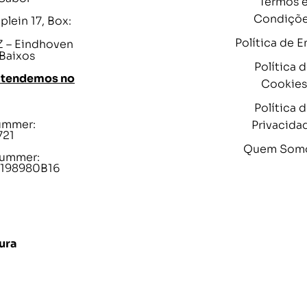
Termos 
Condiçõ
lein 17, Box:
Política de E
 – Eindhoven
 Baixos
Política 
atendemos no
Cookies
Política 
ummer:
Privacida
721
Quem Som
ummer:
198980B16
ura