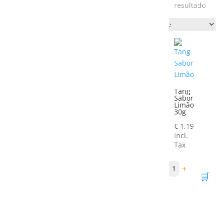
resultado
Tang
Sabor
Limão
30g
€
1,19
incl.
Tax
−
+
1
🛒