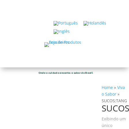
Onde o cuidado encontra o sabor do Brasil.
Home
»
Viva
o Sabor
»
SUCOS;TANG
SUCOS
Exibindo um
único