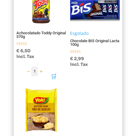
Esgotado
Achocolatado Toddy Original
370g
Chocolate BIS Original Lacta
100g
Avaliação
€
6,50
5.00
incl. Tax
de 5
Avaliação
€
2,99
5.00
incl. Tax
de 5
−
+
1
🛒