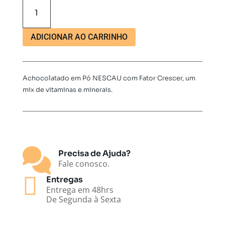
Achocolatado
em
Pó
NESCAU
ADICIONAR AO CARRINHO
Nestle
200g
quantidade
Achocolatado em Pó NESCAU com Fator Crescer, um
mix de vitaminas e minerais.

Precisa de Ajuda?
Fale conosco.

Entregas
Entrega em 48hrs
De Segunda à Sexta