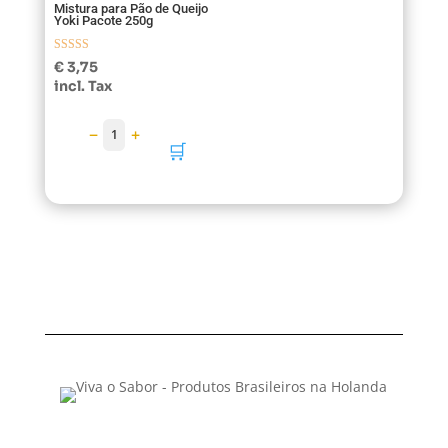
Mistura para Pão de Queijo
Yoki Pacote 250g
Avaliação
€
3,75
5.00
incl. Tax
de 5
−
+
1
🛒