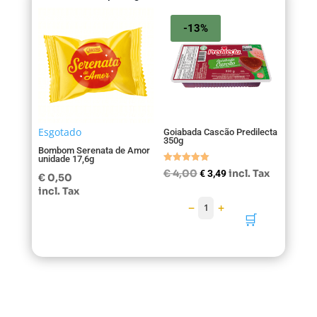
-13%
Esgotado
Goiabada Cascão Predilecta
350g
Bombom Serenata de Amor
unidade 17,6g
Avaliação
O
O
€
4,00
incl. Tax
€
3,49
€
0,50
5.00
preço
preço
de 5
incl. Tax
original
atual
−
+
1
era:
é:
🛒
€ 4,00.
€ 3,49.