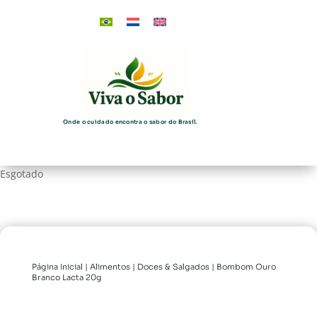
Onde o cuidado encontra o sabor do Brasil.
Esgotado
Página Inicial
|
Alimentos
|
Doces & Salgados
| Bombom Ouro
Branco Lacta 20g