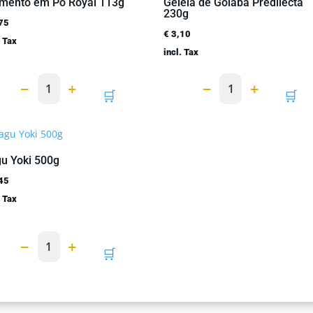
mento em Pó Royal 113g
Geléia de Goiaba Predilecta
230g
75
€
3,10
. Tax
incl. Tax
−
+
−
+
1
1
🛒
🛒
u Yoki 500g
45
. Tax
−
+
1
🛒