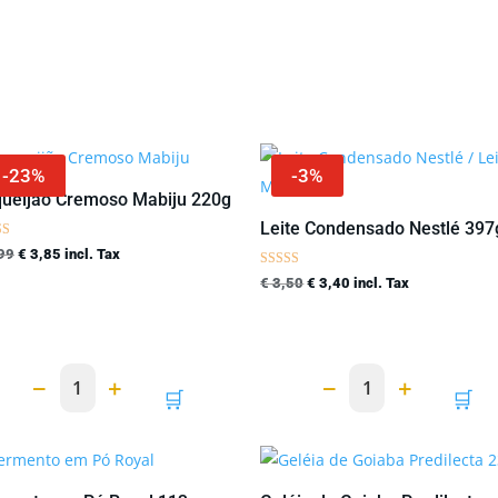
ado
idade
-23%
-3%
ueijão Cremoso Mabiju 220g
Leite Condensado Nestlé 397
ação
O
O
99
€
3,85
incl. Tax
Avaliação
preço
preço
O
O
€
3,50
€
3,40
incl. Tax
5.00
de 5
original
atual
preço
preço
era:
é:
original
atual
€ 4,99.
€ 3,85.
era:
é:
−
+
−
+
1
1
🛒
🛒
€ 3,50.
€ 3,40.