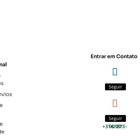
Entrar em Contato
nal
e
es
Seguir
nvios
de
Seguir
de
+31 6 1873-9007
de