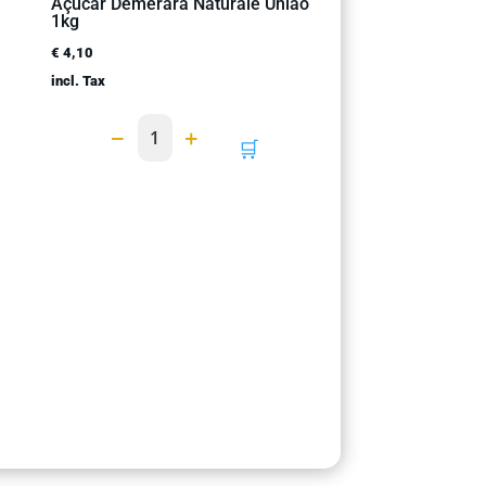
Açúcar Demerara Naturale União
1kg
€
4,10
incl. Tax
−
+
1
🛒