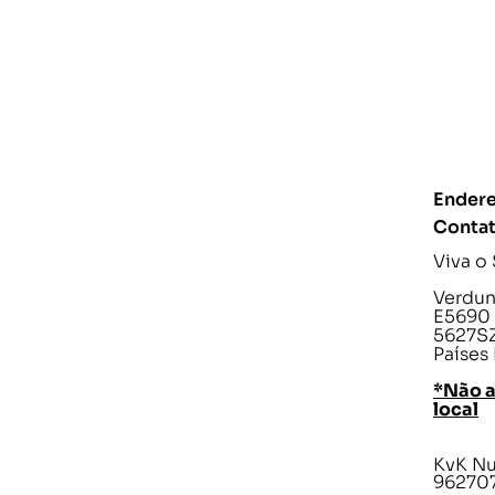
Endere
Conta
Viva o
Verdunp
E5690
5627SZ
Países
*Não 
local
KvK N
96270