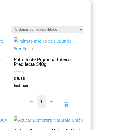
g
Palmito de Pupunha Inteiro
Predilecta 540g
Avaliação
€
9,45
5.00
de 5
incl. Tax
−
+
1
🛒