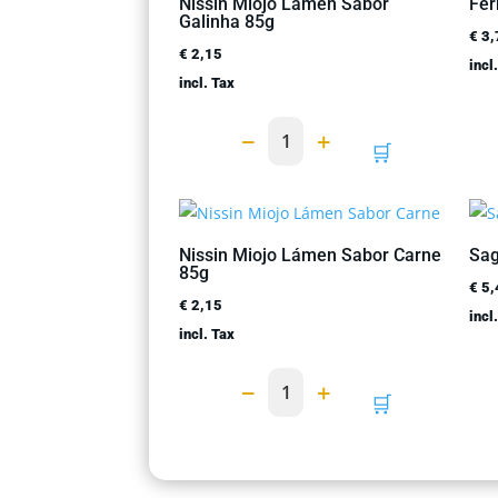
Nissin Miojo Lámen Sabor
Fer
Galinha 85g
€
3,
€
2,15
incl
incl. Tax
−
+
1
🛒
Nissin Miojo Lámen Sabor Carne
Sag
85g
€
5,
€
2,15
incl
incl. Tax
−
+
1
🛒