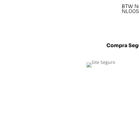
BTW N
NL005
Compra Seg