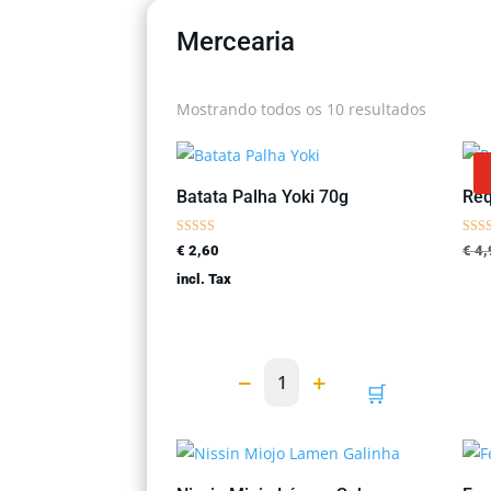
Mercearia
Classific
Mostrando todos os 10 resultados
por
popular
Batata Palha Yoki 70g
Req
Avaliação
Avali
€
2,60
€
4,
5.00
5.00
de 5
de 5
incl. Tax
−
+
1
🛒