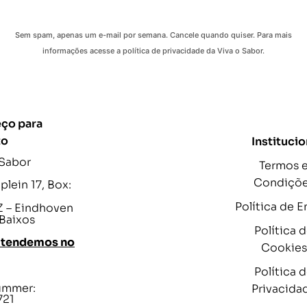
Sem spam, apenas um e-mail por semana. Cancele quando quiser. Para mais
informações acesse a política de privacidade da Viva o Sabor.
ço para
to
Institucio
 Sabor
Termos 
Condiçõ
lein 17, Box:
Política de E
 – Eindhoven
 Baixos
Política 
atendemos no
Cookies
Política 
ummer:
Privacida
721