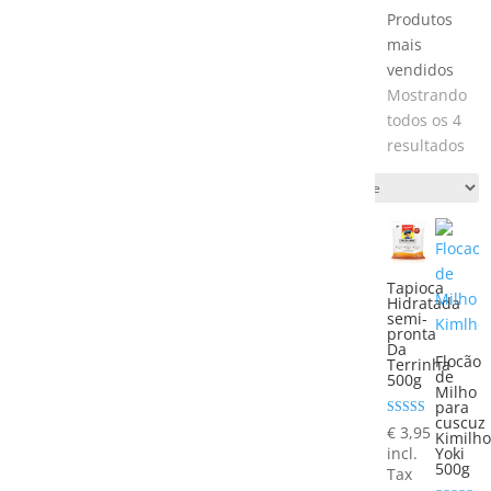
Produtos
mais
vendidos
Mostrando
todos os 4
Cla
resultados
por
pop
Tapioca
Hidratada
semi-
pronta
Da
Flocão
Terrinha
de
500g
Milho
para
cuscuz
Avaliação
€
3,95
Kimilho
5.00
Yoki
incl.
de 5
500g
Tax