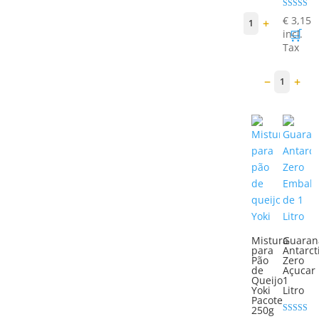
Avaliação
€
3,15
−
+
1
5.00
🛒
incl.
de 5
Tax
−
+
1
Mistura
Guaran
para
Antarct
Pão
Zero
de
Açucar
Queijo
1
Yoki
Litro
Pacote
250g