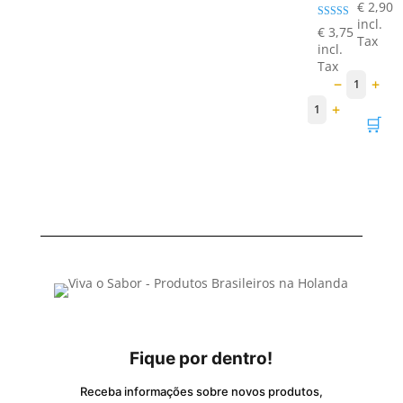
Avaliação
€
2,90
5.00
incl.
de 5
Avaliação
€
3,75
5.00
Tax
incl.
de 5
Tax
−
+
1
−
+
1
🛒
Fique por dentro!
Receba informações sobre novos produtos,