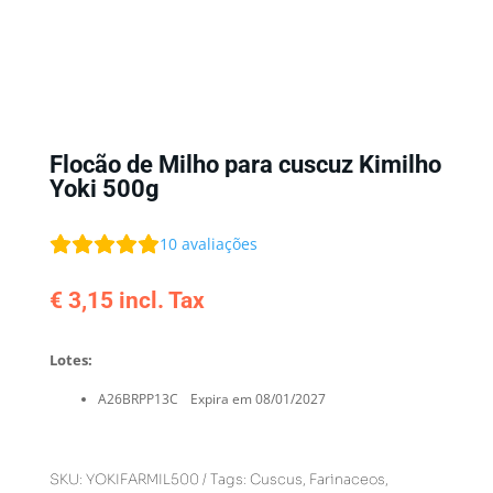
Flocão de Milho para cuscuz Kimilho
Yoki 500g
10
avaliações
€
3,15
incl. Tax
Lotes:
A26BRPP13C
Expira em 08/01/2027
SKU:
YOKIFARMIL500
Tags:
Cuscus
,
Farinaceos
,