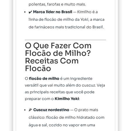
polentas, farofas e muito mais.
✔️
Marca líder no Brasil
— Kimilho é a
linha de flocão de milho da Yoki, a marca
de farináceos mais tradicional do Brasil.
O Que Fazer Com
Flocão de Milho?
Receitas Com
Flocão
O
flocão de milho
é um ingrediente
versátil que vai muito além do cuscuz. Veja
as principais receitas que você pode
preparar com o
Kimilho Yoki
:
🌽
Cuscuz nordestino
— O prato mais
clássico: flocão de milho hidratado com
água e sal, cozido no vapor em uma