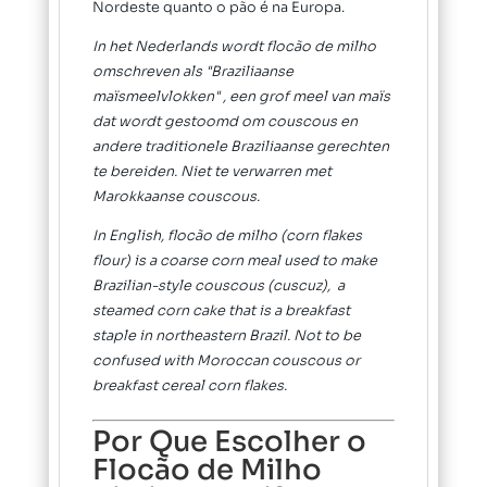
Nordeste quanto o pão é na Europa.
In het Nederlands wordt flocão de milho
omschreven als "Braziliaanse
maïsmeelvlokken" , een grof meel van maïs
dat wordt gestoomd om couscous en
andere traditionele Braziliaanse gerechten
te bereiden. Niet te verwarren met
Marokkaanse couscous.
In English, flocão de milho (corn flakes
flour) is a coarse corn meal used to make
Brazilian-style couscous (cuscuz), a
steamed corn cake that is a breakfast
staple in northeastern Brazil. Not to be
confused with Moroccan couscous or
breakfast cereal corn flakes.
Por Que Escolher o
Flocão de Milho