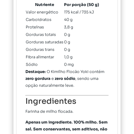
Nutriente
Por porção (50 g)
Valor energético
175 kcal / 735 kJ
Carboidratos
40 g
Proteínas
3,8 g
Gorduras totais
0 g
Gorduras saturadas
0 g
Gorduras trans
0 g
Fibra alimentar
1,0 g
Sódio
0 mg
Destaque:
O Kimilho Flocão Yoki contém
zero gordura
e
zero sódio
, sendo uma
opção naturalmente leve.
Ingredientes
Farinha de milho flocada.
Apenas um ingrediente. 100% milho. Sem
sal. Sem conservantes, sem aditivos, não