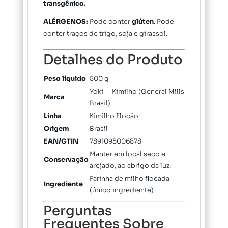
transgênico.
ALÉRGENOS:
Pode conter
glúten
. Pode
conter traços de trigo, soja e girassol.
Detalhes do Produto
Peso líquido
500 g
Yoki — Kimilho (General Mills
Marca
Brasil)
Linha
Kimilho Flocão
Origem
Brasil
EAN/GTIN
7891095006878
Manter em local seco e
Conservação
arejado, ao abrigo da luz.
Farinha de milho flocada
Ingrediente
(único ingrediente)
Perguntas
Frequentes Sobre