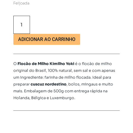
Feijoada
Flocão
de
Milho
para
ADICIONAR AO CARRINHO
cuscuz
Kimilho
Yoki
O
Flocão de Milho Kimilho Yoki
é o flocão de milho
500g
original do Brasil, 100% natural, sem sal e com apenas
quantidade
um ingrediente: farinha de milho flocada. Ideal para
preparar
cuscuz nordestino
, bolos, mingaus e muito
mais. Embalagem de 500g com entrega rápida na
Holanda, Bélgica e Luxemburgo.