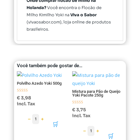
Onde comprar flocão de milho na
Holanda?
Você encontra o Flocão de
Milho Kimilho Yoki na
Viva o Sabor
(vivaosabor.com), loja online de produtos
brasileiros.
Você também pode gostar de…
Polvilho Azedo Yoki 500g
Mistura para Pão de Queijo
Yoki Pacote 250g
Avaliação
€
3,98
5.00
incl. Tax
de 5
Avaliação
€
3,75
5.00
incl. Tax
de 5
−
+
1
🛒
−
+
1
🛒