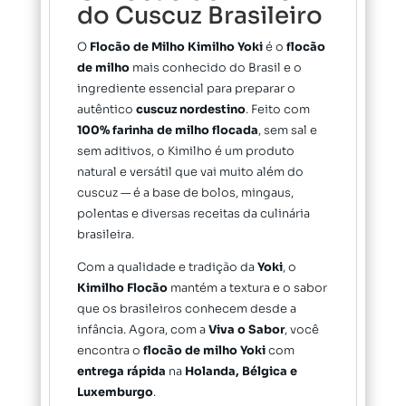
do Cuscuz Brasileiro
O
Flocão de Milho Kimilho Yoki
é o
flocão
de milho
mais conhecido do Brasil e o
ingrediente essencial para preparar o
autêntico
cuscuz nordestino
. Feito com
100% farinha de milho flocada
, sem sal e
sem aditivos, o Kimilho é um produto
natural e versátil que vai muito além do
cuscuz — é a base de bolos, mingaus,
polentas e diversas receitas da culinária
brasileira.
Com a qualidade e tradição da
Yoki
, o
Kimilho Flocão
mantém a textura e o sabor
que os brasileiros conhecem desde a
infância. Agora, com a
Viva o Sabor
, você
encontra o
flocão de milho Yoki
com
entrega rápida
na
Holanda, Bélgica e
Luxemburgo
.