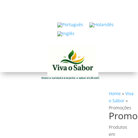
Onde o cuidado encontra o sabor do Brasil.
Home
»
Viva
o Sabor
»
Promoções
Promo
Produtos
em