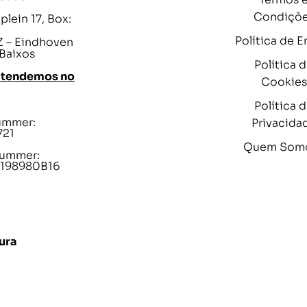
Condiçõ
lein 17, Box:
Política de E
 – Eindhoven
 Baixos
Política 
atendemos no
Cookies
Política 
ummer:
Privacida
721
Quem Som
ummer:
198980B16
ura