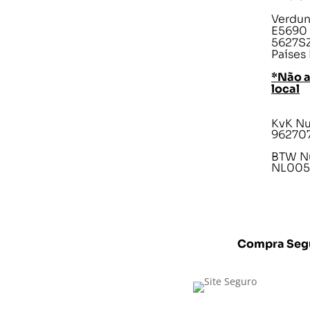
Verdunp
E5690
5627SZ
Países
*Não 
local
KvK N
96270
BTW N
NL005
Compra Seg