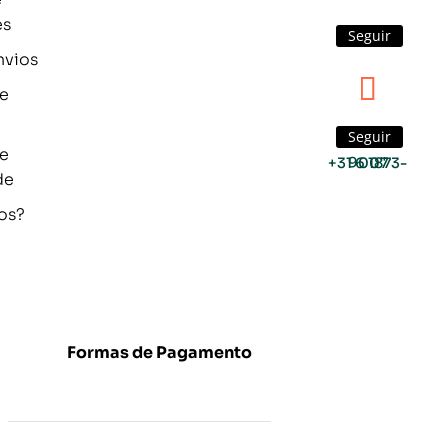
es
Seguir
nvios
de
Seguir
de
+31 6 1873-9007
de
os?
Formas de Pagamento