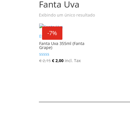
Fanta Uva
Exibindo um único resultado
-7%
Esgotado
Fanta Uva 355ml (Fanta
Grape)
O
O
Avaliação
€
2,15
€
2,00
incl. Tax
5.00
preço
preço
de 5
original
atual
era:
é:
€ 2,15.
€ 2,00.