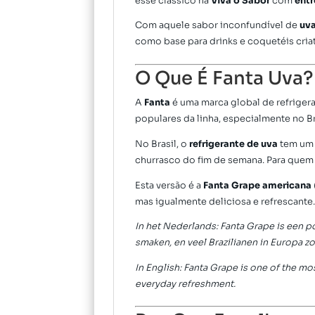
esse clássico na
Viva o Sabor
com
entr
Com aquele sabor inconfundível de
uv
como base para drinks e coquetéis criat
O Que É Fanta Uva?
A
Fanta
é uma marca global de refriger
populares da linha, especialmente no B
No Brasil, o
refrigerante de uva
tem um 
churrasco do fim de semana. Para quem
Esta versão é a
Fanta Grape americana
mas igualmente deliciosa e refrescante
In het Nederlands: Fanta Grape is een p
smaken, en veel Brazilianen in Europa z
In English: Fanta Grape is one of the mo
everyday refreshment.