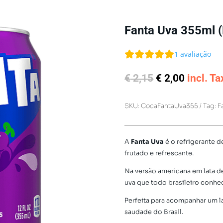
Fanta Uva 355ml (
1
avaliação
O
O
€
2,15
€
2,00
incl. Ta
preço
preço
original
atual
SKU:
CocaFantaUva355
Tag:
F
era:
é:
€ 2,15.
€ 2,00.
A
Fanta Uva
é o refrigerante 
frutado e refrescante.
Na versão americana em lata de
uva que todo brasileiro conhe
Perfeita para acompanhar um l
saudade do Brasil.