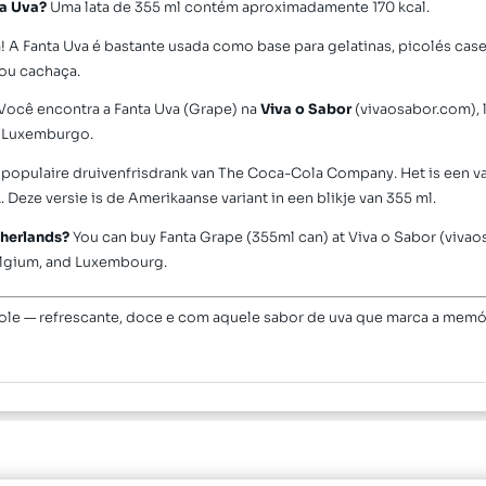
ta Uva?
Uma lata de 355 ml contém aproximadamente 170 kcal.
 A Fanta Uva é bastante usada como base para gelatinas, picolés cas
ou cachaça.
Você encontra a Fanta Uva (Grape) na
Viva o Sabor
(vivaosabor.com), 
e Luxemburgo.
 populaire druivenfrisdrank van The Coca-Cola Company. Het is een va
. Deze versie is de Amerikaanse variant in een blikje van 355 ml.
therlands?
You can buy Fanta Grape (355ml can) at Viva o Sabor (vivaos
elgium, and Luxembourg.
gole — refrescante, doce e com aquele sabor de uva que marca a mem