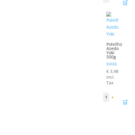
🛒
Polvilho
Azedo
Yoki
500g
Avaliação
€
3,98
5.00
incl.
de 5
Tax
−
+
1
🛒