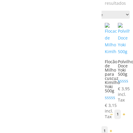
Cla
resultados
por
pop
Flocão
Polvilh
de
Doce
Milho
Yoki
para
500g
cuscuz
Kimilho
Yoki
Avaliação
€
3,95
500g
5.00
incl.
de 5
Tax
Avaliação
€
3,15
5.00
incl.
de 5
−
+
1
Tax
−
+
1