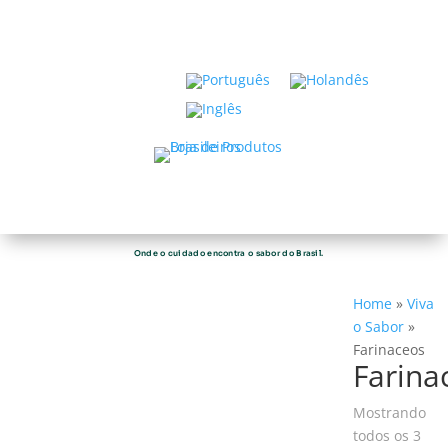
Onde o cuidado encontra o sabor do Brasil.
Home
»
Viva
o Sabor
»
Farinaceos
Farina
Mostrando
todos os 3