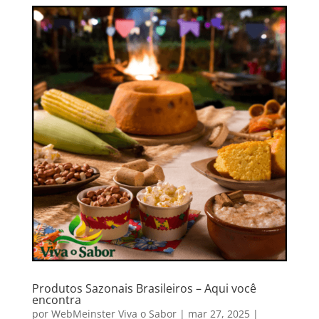
Produtos Sazonais Brasileiros – Aqui você
encontra
por
WebMeinster Viva o Sabor
|
mar 27, 2025
|